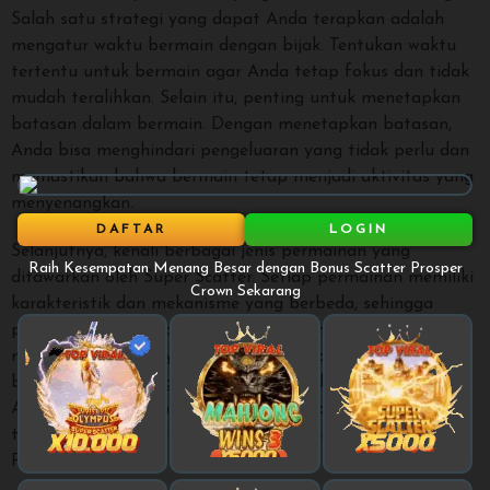
Salah satu strategi yang dapat Anda terapkan adalah
mengatur waktu bermain dengan bijak. Tentukan waktu
tertentu untuk bermain agar Anda tetap fokus dan tidak
mudah teralihkan. Selain itu, penting untuk menetapkan
batasan dalam bermain. Dengan menetapkan batasan,
Anda bisa menghindari pengeluaran yang tidak perlu dan
memastikan bahwa bermain tetap menjadi aktivitas yang
menyenangkan.
DAFTAR
LOGIN
Selanjutnya, kenali berbagai jenis permainan yang
Raih Kesempatan Menang Besar dengan Bonus Scatter Prosper
ditawarkan oleh Super Scatter. Setiap permainan memiliki
Crown Sekarang
karakteristik dan mekanisme yang berbeda, sehingga
penting untuk mencoba beberapa permainan sebelum
menentukan mana yang paling sesuai dengan gaya
bermain Anda. Dengan memahami berbagai permainan,
Anda dapat menemui mana yang menawarkan peluang
terbaik untuk mendapatkan bonus, termasuk Scatter
Prosper Crown.