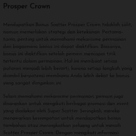
Prosper Crown
Mendapatkan Bonus Scatter Prosper Crown tidaklah sulit,
namun memerlukan strategi dan ketekunan. Pertama-
tama, penting untuk memahami mekanisme permainan
dan bagaimana bonus ini dapat diaktifkan. Biasanya,
bonus ini diaktifkan setelah pemain mencapai titik
tertentu dalam permainan. Hal ini membuat setiap
putaran menjadi lebih berarti, karena setiap langkah yang
diambil berpotensi membawa Anda lebih dekat ke bonus
yang sangat diinginkan ini.
Selain memahami mekanisme permainan, pemain juga
disarankan untuk mengikuti berbagai promosi dan event
yang diadakan oleh Super Scatter. Seringkali, mereka
menawarkan kesempatan untuk mendapatkan bonus
tambahan atau meningkatkan peluang untuk meraih
Scatter Prosper Crown. Dengan mengikuti informasi