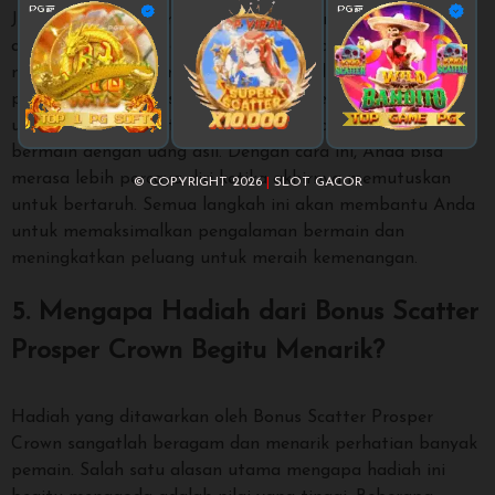
Jangan lupa untuk memanfaatkan fitur-fitur yang
disediakan oleh Super Scatter. Misalnya, fitur demo atau
mode latihan yang memungkinkan Anda untuk mencoba
permainan tanpa risiko. Ini adalah kesempatan yang baik
untuk mengasah keterampilan dan strategi sebelum
bermain dengan uang asli. Dengan cara ini, Anda bisa
merasa lebih percaya diri ketika akhirnya memutuskan
© COPYRIGHT 2026
|
SLOT GACOR
untuk bertaruh. Semua langkah ini akan membantu Anda
untuk memaksimalkan pengalaman bermain dan
meningkatkan peluang untuk meraih kemenangan.
5. Mengapa Hadiah dari Bonus Scatter
Prosper Crown Begitu Menarik?
Hadiah yang ditawarkan oleh Bonus Scatter Prosper
Crown sangatlah beragam dan menarik perhatian banyak
pemain. Salah satu alasan utama mengapa hadiah ini