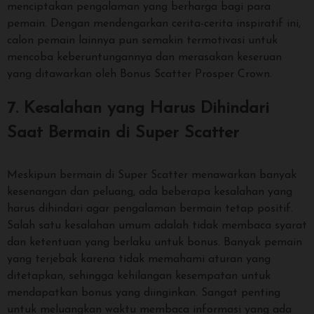
menciptakan pengalaman yang berharga bagi para
pemain. Dengan mendengarkan cerita-cerita inspiratif ini,
calon pemain lainnya pun semakin termotivasi untuk
mencoba keberuntungannya dan merasakan keseruan
yang ditawarkan oleh Bonus Scatter Prosper Crown.
7. Kesalahan yang Harus Dihindari
Saat Bermain di Super Scatter
Meskipun bermain di Super Scatter menawarkan banyak
kesenangan dan peluang, ada beberapa kesalahan yang
harus dihindari agar pengalaman bermain tetap positif.
Salah satu kesalahan umum adalah tidak membaca syarat
dan ketentuan yang berlaku untuk bonus. Banyak pemain
yang terjebak karena tidak memahami aturan yang
ditetapkan, sehingga kehilangan kesempatan untuk
mendapatkan bonus yang diinginkan. Sangat penting
untuk meluangkan waktu membaca informasi yang ada