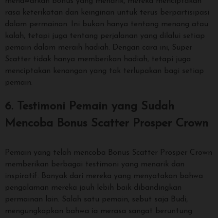
menawarkan bonus yang menarik, mereka menciptakan
rasa keterikatan dan keinginan untuk terus berpartisipasi
dalam permainan. Ini bukan hanya tentang menang atau
kalah, tetapi juga tentang perjalanan yang dilalui setiap
pemain dalam meraih hadiah. Dengan cara ini, Super
Scatter tidak hanya memberikan hadiah, tetapi juga
menciptakan kenangan yang tak terlupakan bagi setiap
pemain.
6. Testimoni Pemain yang Sudah
Mencoba Bonus Scatter Prosper Crown
Pemain yang telah mencoba Bonus Scatter Prosper Crown
memberikan berbagai testimoni yang menarik dan
inspiratif. Banyak dari mereka yang menyatakan bahwa
pengalaman mereka jauh lebih baik dibandingkan
permainan lain. Salah satu pemain, sebut saja Budi,
mengungkapkan bahwa ia merasa sangat beruntung