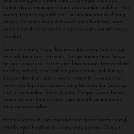
begitu menggoda adalah nilai yang tinggi. Beberapa
hadiah dapat mencapai ribuan atau bahkan puluhan ribu
rupiah, tergantung pada jenis permainan dan level yang
dicapai. Ini tentu menjadi insentif yang kuat bagi para
pemain untuk terus bermain dan berusaha meraih bonus
tersebut.
Selain nilai yang tinggi, keunikan dari setiap hadiah juga
menjadi daya tarik tersendiri. Setiap hadiah tidak hanya
berupa uang tunai, tetapi juga bisa berupa item eksklusif,
voucher belanja, atau bahkan pengalaman unik lainnya.
Dengan demikian, setiap pemain memiliki kesempatan
untuk mendapatkan sesuatu yang berbeda dan berharga.
Hal ini menjadikan Bonus Scatter Prosper Crown bukan
hanya sekedar bonus, tetapi juga sebuah pengalaman
yang menyenangkan.
Hadiah-hadiah ini juga menjadi cara Super Scatter untuk
membangun loyalitas di antara para pemain. Dengan