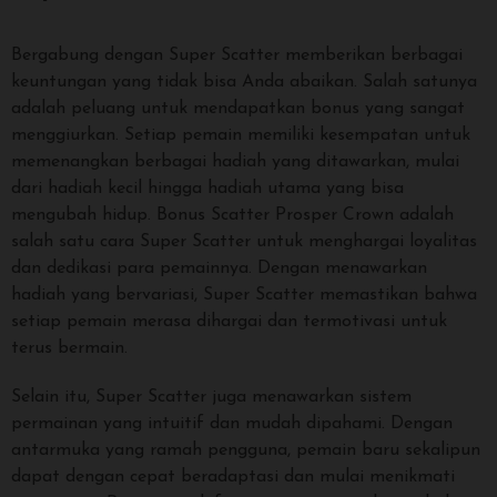
Bergabung dengan Super Scatter memberikan berbagai
keuntungan yang tidak bisa Anda abaikan. Salah satunya
adalah peluang untuk mendapatkan bonus yang sangat
menggiurkan. Setiap pemain memiliki kesempatan untuk
memenangkan berbagai hadiah yang ditawarkan, mulai
dari hadiah kecil hingga hadiah utama yang bisa
mengubah hidup. Bonus Scatter Prosper Crown adalah
salah satu cara Super Scatter untuk menghargai loyalitas
dan dedikasi para pemainnya. Dengan menawarkan
hadiah yang bervariasi, Super Scatter memastikan bahwa
setiap pemain merasa dihargai dan termotivasi untuk
terus bermain.
Selain itu, Super Scatter juga menawarkan sistem
permainan yang intuitif dan mudah dipahami. Dengan
antarmuka yang ramah pengguna, pemain baru sekalipun
dapat dengan cepat beradaptasi dan mulai menikmati