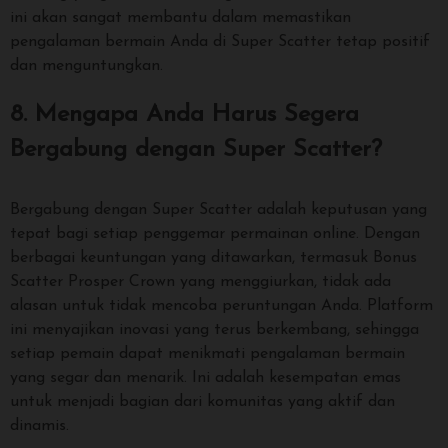
ini akan sangat membantu dalam memastikan
pengalaman bermain Anda di Super Scatter tetap positif
dan menguntungkan.
8. Mengapa Anda Harus Segera
Bergabung dengan Super Scatter?
Bergabung dengan Super Scatter adalah keputusan yang
tepat bagi setiap penggemar permainan online. Dengan
berbagai keuntungan yang ditawarkan, termasuk Bonus
Scatter Prosper Crown yang menggiurkan, tidak ada
alasan untuk tidak mencoba peruntungan Anda. Platform
ini menyajikan inovasi yang terus berkembang, sehingga
setiap pemain dapat menikmati pengalaman bermain
yang segar dan menarik. Ini adalah kesempatan emas
untuk menjadi bagian dari komunitas yang aktif dan
dinamis.