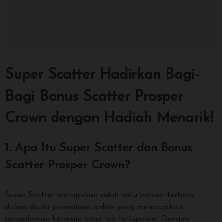
Show More
Super Scatter Hadirkan Bagi-
Bagi Bonus Scatter Prosper
Crown dengan Hadiah Menarik!
1. Apa Itu Super Scatter dan Bonus
Scatter Prosper Crown?
Super Scatter merupakan salah satu inovasi terbaru
dalam dunia permainan online yang menawarkan
pengalaman bermain yang tak terlupakan. Dengan